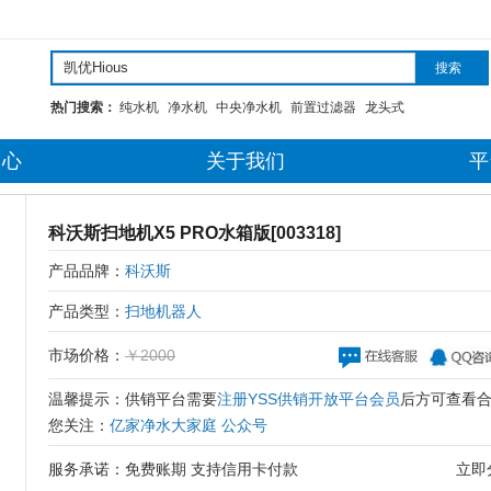
搜索
热门搜索：
纯水机
净水机
中央净水机
前置过滤器
龙头式
中心
关于我们
平
科沃斯扫地机X5 PRO水箱版[003318]
产品品牌：
科沃斯
产品类型：
扫地机器人
市场价格：
￥2000
温馨提示：
供销平台需要
注册YSS供销开放平台会员
后方可查看
您关注：
亿家净水大家庭 公众号
服务承诺：免费账期 支持信用卡付款
立即